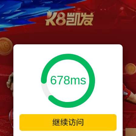
678ms